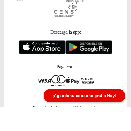
Descarga la app:
Paga con:
¡Agenda tu consulta gratis Hoy!
Dirección:
La Capitanía #80, Las Condes
© 2023 Nutrix AG, Suiza